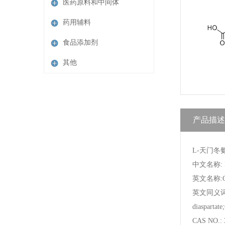
医药原料和中间体
药用辅料
食品添加剂
其他
产品描述
L-天门冬
中文名称:
英文名称:Cal
英文同义词:calc
diaspartat
CAS NO.: 