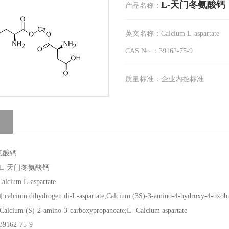
L-天门冬氨酸钙
产品名称：
英文名称：Calcium L-aspartate
CAS No.：39162-75-9
质量标准：企业内控标准
氨酸钙
 L-天门冬氨酸钙
cium L-aspartate
ium dihydrogen di-L-aspartate;Calcium (3S)-3-amino-4-hydroxy-4-oxobutan
e;Calcium (S)-2-amino-3-carboxypropanoate;L- Calcium aspartate
39162-75-9