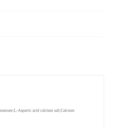
oate;L-Aspartic acid calcium salt;Calcium