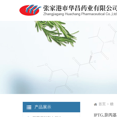
首页 > 糖
产品展示
IPTG,异丙基-β