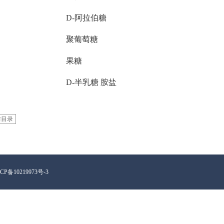
D-阿拉伯糖
聚葡萄糖
果糖
D-半乳糖 胺盐
前目录
备10219973号-3