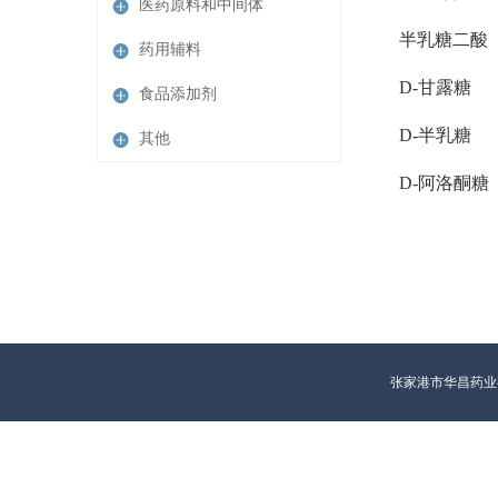
医药原料和中间体
半乳糖二酸
药用辅料
D-甘露糖
食品添加剂
D-半乳糖
其他
D-阿洛酮糖
张家港市华昌药业