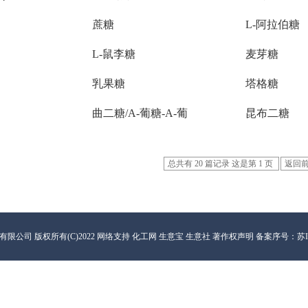
蔗糖
L-阿拉伯糖
L-鼠李糖
麦芽糖
乳果糖
塔格糖
曲二糖/A-葡糖-A-葡
昆布二糖
总共有 20 篇记录 这是第 1 页
返回
有限公司
版权所有(C)2022 网络支持
化工网
生意宝
生意社
著作权声明
备案序号：苏ICP